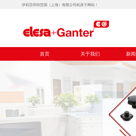
伊莉莎冈特贸易（上海）有限公司机床子网站！
首页
关于我们
新闻