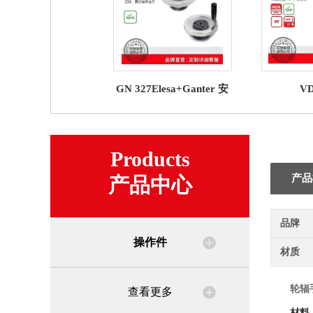
GN 327Elesa+Ganter 安
VD
全手轮
SSTElesa
Products
产品
产品中心
品牌
操作件
材质
轮辐
查看更多
材料