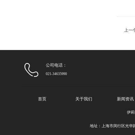
上一
公司电话：
021-34635990
首页
关于我们
新闻资讯
伊莉
地址：上海市闵行区光华路