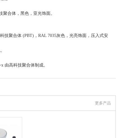
高科技聚合体，黑色，亚光饰面。
。
基高科技聚合体 (PBT)，RAL 7035灰色，光亮饰面，压入式安
孔。
621+x 由高科技聚合体制成。
联系我们
更多产品
伊莉莎冈特贸易（上海）有限公司 上看到的信息，谢谢！）