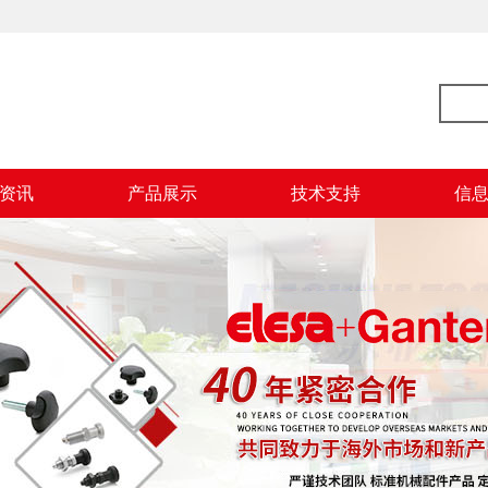
资讯
产品展示
技术支持
信