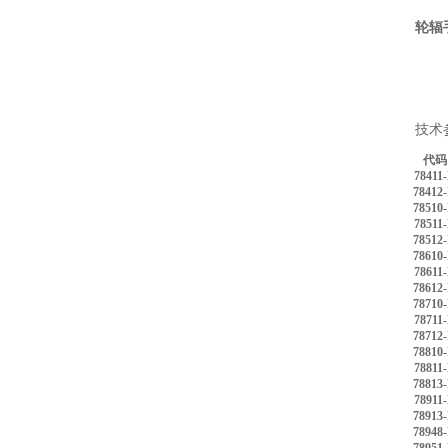
轮辐
技术参
代码
78411
78412
78510
78511
78512
78610
78611
78612
78710
78711
78712
78810
78811
78813
78911
78913
78948