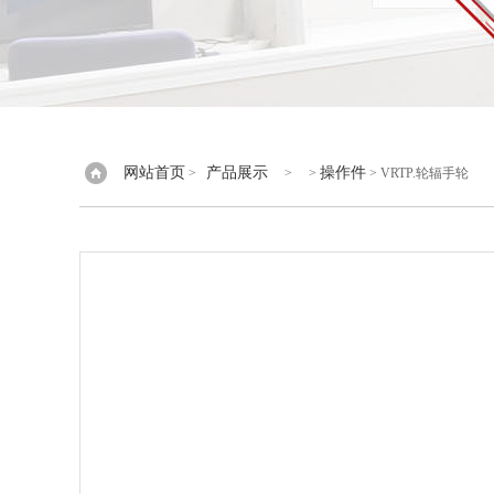
网站首页
产品展示
操作件
>
> >
> VRTP.轮辐手轮