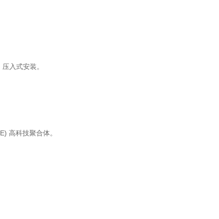
饰面，压入式安装。
TPE) 高科技聚合体。