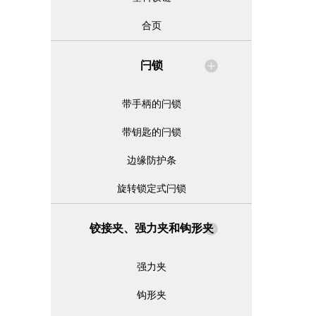
合页
闩锁
带手柄的闩锁
带钥匙的闩锁
边缘防护条
旋转锁定式闩锁
铰接夹、强力夹和钩形夹
强力夹
钩形夹