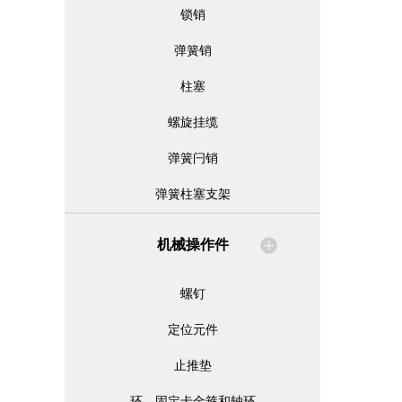
锁销
弹簧销
柱塞
螺旋挂缆
弹簧闩销
弹簧柱塞支架
机械操作件
螺钉
定位元件
止推垫
环、固定卡金箍和轴环