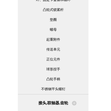
凸轮式锁紧杆
垫圈
螺母
起重附件
传送单元
正位元件
球形捏手
凸轮手柄
不锈钢平头螺钉
接头,联轴器,齿轮