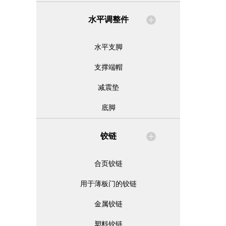
水平调整件
水平支脚
支撑端帽
减震垫
底脚
铰链
合页铰链
用于薄板门的铰链
金属铰链
塑料铰链