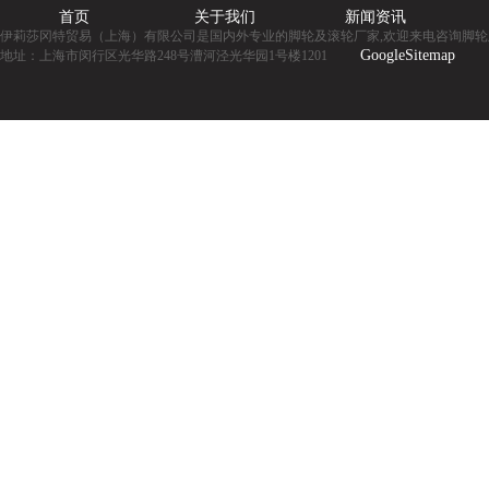
首页
关于我们
新闻资讯
伊莉莎冈特贸易（上海）有限公司是国内外专业的脚轮及滚轮厂家,欢迎来电咨询脚轮
GoogleSitemap
地址：上海市闵行区光华路248号漕河泾光华园1号楼1201