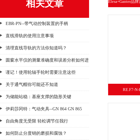
相关文章
Elesa+Ganter
N带
EBR-PN--带气动控制装置的手柄
直线滑轨的使用注意事项
清理直线导轨的方法你知道吗？
圆窗水平仪的测量准确度和误差分析如何进
行？
谨记！使用轮辐手轮时需要注意这些
关于通气帽你可能还不知道
RE.F7-N-
为储能站稳：基座支撑的隐形关键
伊莉莎冈特：气动夹具--GN 864 GN 865
GN 866
自由角度无受限 轻松调节任我行
如何防止分度销的磨损和腐蚀？