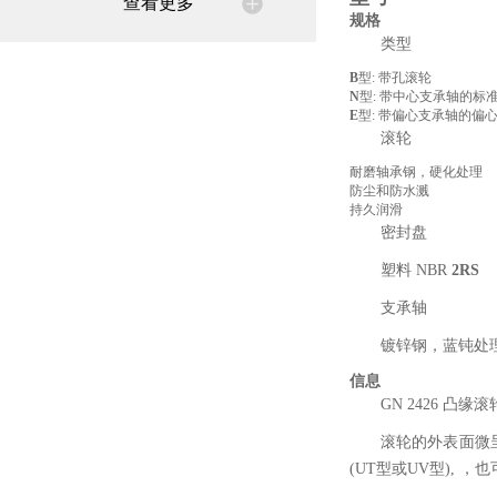
查看更多
规格
类型
B
型: 带孔滚轮
N
型: 带中心支承轴的标
E
型: 带偏心支承轴的偏
滚轮
耐磨轴承钢，硬化处理
防尘和防水溅
持久润滑
密封盘
塑料 NBR
2RS
支承轴
镀锌钢，蓝钝处
信息
GN 2426 凸
滚轮的外表面微
(UT型或UV型),