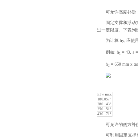
可允许高度补偿
固定支撑和浮动支
过一定限度。下表列
为计算 h
, 应使
2
例如: h
= 43, a 
1
h
= 650 mm x ta
2
h1
w max.
18
0.057°
28
0.143°
35
0.151°
43
0.171°
可允许的侧方补
可利用固定支撑