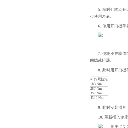
5. 顺时针转
少使用寿命。
6. 使用开口
7. 使轮座在
间隙或阻滞。
8. 此时用开
h1
拧紧扭矩
18
3 Nm
28
7 Nm
35
7 Nm
43
12 Nm
9. 此时安装
10. 重新插入