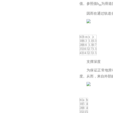
值。参照值b
为滑道
m
因而在通过轨道
h1
b m
x
z
18
6.3
1.1
0.3
28
8.6
1.3
0.7
35
10.5
2.7
1.3
43
14.5
2.5
1.5
支撑深度
为保证正常地滑
度。从而，来自外部
h1
a
b
18
5
4
28
8
4
35
11
5