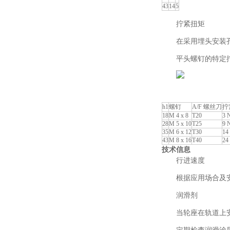
43
14
5
拧紧扭矩
在采用埋头安装
平头螺钉的特定
h1
螺钉
A/F 螺丝刀
拧
18
M 4 x 8
T20
3 
28
M 5 x 10
T25
9 
35
M 6 x 12
T30
14
43
M 8 x 16
T40
24
技术信息
行进速度
根据应用场合及安
润滑剂
当轮座在轨道上安装