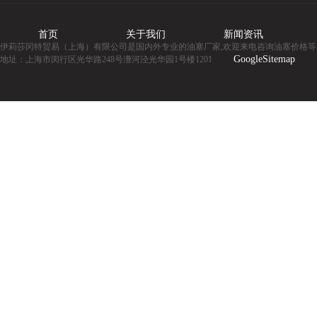
首页
关于我们
新闻资讯
伊莉莎冈特贸易（上海）有限公司是国内外专业的油塞厂家,欢迎来电咨询油塞价格等
GoogleSitemap
地址：上海市闵行区光华路248号漕河泾光华园1号楼1201