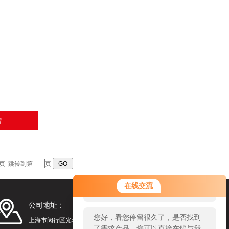
帽
 末页 跳转到第
页
您好！欢迎前来咨询，很高兴为您
在线交流
服务，请问您要咨询什么问题呢？
公司地址：
您好，看您停留很久了，是否找到
上海市闵行区光华路248号漕河泾光华园1号楼1201
了需求产品，您可以直接在线与我