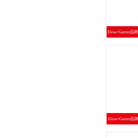
Elesa+Ganter
手柄自
Elesa+Ganter
锈