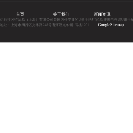
首页
关于我们
新闻资讯
伊莉莎冈特贸易（上海）有限公司是国内外专业的U形手柄厂家,欢迎来电咨询U形手
GoogleSitemap
地址：上海市闵行区光华路248号漕河泾光华园1号楼1201