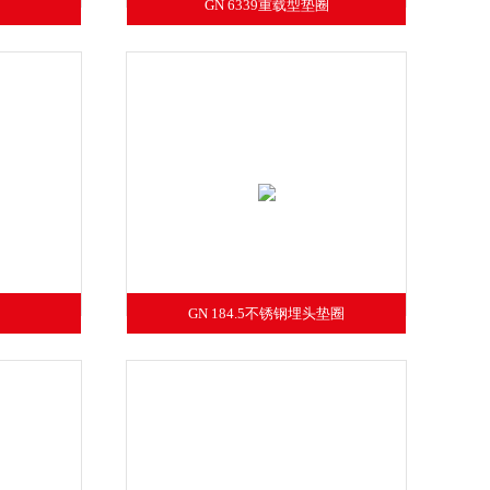
GN 6339重载型垫圈
GN 184.5不锈钢埋头垫圈