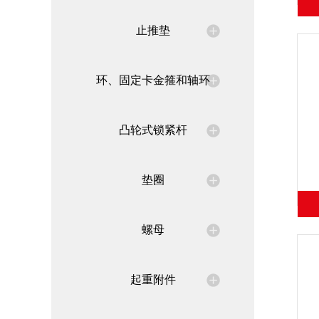
止推垫
环、固定卡金箍和轴环
凸轮式锁紧杆
垫圈
螺母
起重附件