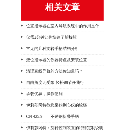
相关文章
位置指示器在室内导航系统中的作用是什
么？
仅需2分钟让你快速了解旋钮
常见的几种旋转手柄结构分析
液位指示器的仪器特点及安装位置
清理直线导轨的方法你知道吗？
自由角度无受限 轻松调节任我行
承载优异，操作便利
伊莉莎冈特教您采购到心仪的铰链
GN 425.9——不锈钢折叠手柄
伊莉莎冈特：旋转控制装置的特殊定制说明