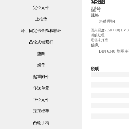
垫圈
定位元件
型号
规格
止推垫
热处理钢
回火硬度 (350 + 80) HV 3
环、固定卡金箍和轴环
磷酸处理
毛坯未打磨
凸轮式锁紧杆
信息
DIN 6340 
垫圈
螺母
说明
起重附件
传送单元
正位元件
球形捏手
凸轮手柄