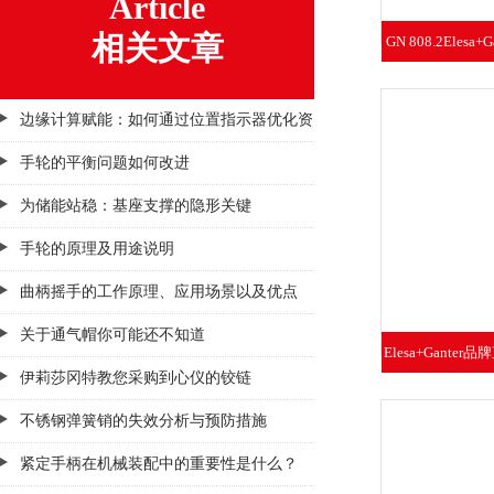
Article
相关文章
GN 808.2Eles
擦
边缘计算赋能：如何通过位置指示器优化资
产追踪与预测性维护
手轮的平衡问题如何改进
为储能站稳：基座支撑的隐形关键
手轮的原理及用途说明
曲柄摇手的工作原理、应用场景以及优点
关于通气帽你可能还不知道
Elesa+Ganter
伊莉莎冈特教您采购到心仪的铰链
不锈钢弹簧销的失效分析与预防措施
紧定手柄在机械装配中的重要性是什么？