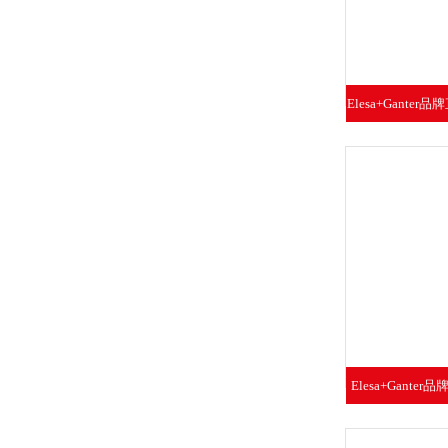
Elesa+Ganter
树脂高
Elesa+Gante
22