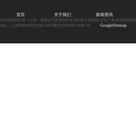
首页
关于我们
新闻资讯
伊莉莎冈特贸易（上海）有限公司是国内外专业的接头,联轴器,齿轮厂家,欢迎来电咨询
GoogleSitemap
地址：上海市闵行区光华路248号漕河泾光华园1号楼1201