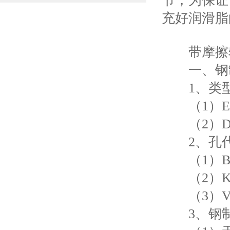
节，为保证
充好润滑脂
带摩擦轴
一、钢
1、类
（1）EG
（2）DG
2、孔
（1）B
（2）K
（3）V
3、钢