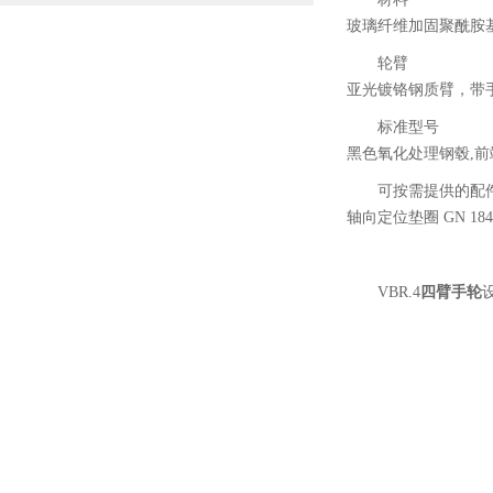
玻璃纤维加固聚酰胺
轮臂
亚光镀铬钢质臂，带手柄
标准型号
黑色氧化处理钢毂,
可按需提供的配
轴向定位垫圈 GN 184
VBR.4
四臂手轮