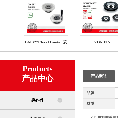
GN 327Elesa+Ganter 安
VDN.FP-
全手轮
SSTElesa+Ganter 
轮
Products
产品概述
产品中心
品牌
操作件
材质
MT.
曲柄摇手
主