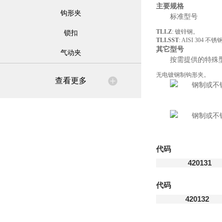
主要规格
钩形夹
标准型号
TLI.Z
: 镀锌钢。
锁扣
TLI.SST
: AISI 304 不
其它型号
气动夹
按需提供的特殊
无电镀钢制钩形夹。
查看更多
代码
420131
代码
420132