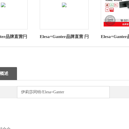
在线询价
（联系我们，请说明是在 
anter品牌直营闩
Elesa+Ganter品牌直营 闩
Elesa+Gant
181直角边缘防护
锁 GN 115.9 带安全功能
锁CQT.AE-
R / EPDM
的闩锁 操作元件
槽钥匙高科
概述
伊莉莎冈特/Elesa+Ganter