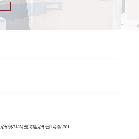
华路248号漕河泾光华园1号楼1201