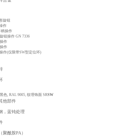
锌合金
星形旋钮
手操作
形手柄操作
花旋钮操作 GN 7336
手操作
柄操作
柄操作(仅限带SW型定位环)
锌
环
, RAL 9005, 纹理饰面 SR
SW
其他部件
钢，蓝钝处理
件
（聚酰胺PA）