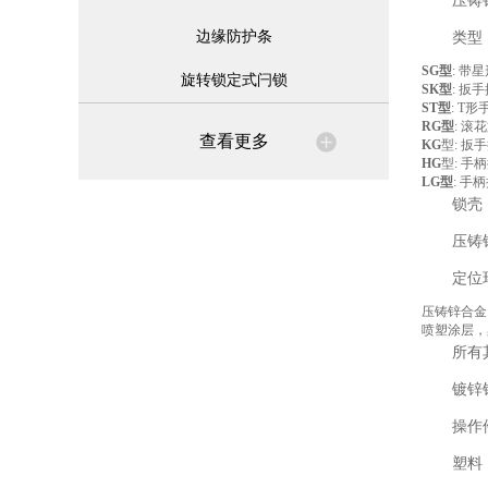
压铸
边缘防护条
类型
SG型
: 带
旋转锁定式闩锁
SK型
: 扳
ST型
: T
RG型
: 滚
查看更多
KG
型: 扳
HG
型: 手
LG型
: 手
锁壳
压铸
定位
压铸锌合金
喷塑涂层，黑色
所有
镀锌
操作
塑料