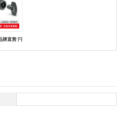
联系我们
伊莉莎冈特贸易（上海）有限公司 上看到的信息，谢谢！）
er品牌直营 闩
V0闩锁带凹
技聚合体