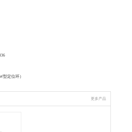
36
SW型定位环）
更多产品
5, 纹理饰面 SRSW