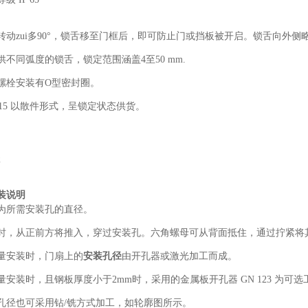
转动zui多90°，锁舌移至门框后，即可防止门或挡板被开启。锁舌向外侧
供不同弧度的锁舌，锁定范围涵盖4至50 mm.
螺栓安装有O型密封圈。
 115 以散件形式，呈锁定状态供货。
级
性
装说明
为所需安装孔的直径。
时，从正前方将推入，穿过安装孔。六角螺母可从背面抵住，通过拧紧将
量安装时，门扇上的
安装孔径
由开孔器或激光加工而成。
量安装时，且钢板厚度小于2mm时，采用的金属板开孔器 GN 123 为可选
孔径也可采用钻/铣方式加工，如轮廓图所示。