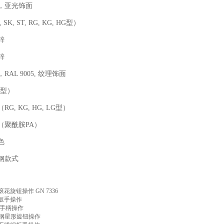
，亚光饰面
 SK, ST, RG, KG, HG型）
锌
锌
RAL 9005, 纹理饰面
G型）
RG, KG, HG, LG型）
（聚酰胺PA）
色
钢款式
滚花旋钮操作 GN 7336
料扳手操作
料手柄操作
锈钢星形旋钮操作