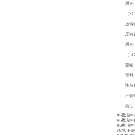
黑色
（SG,
压铸
压铸
黑色，
（L
盖帽（
塑料
浅灰
不锈
类型
RG型
:塑料
KG型
:塑
HG型
: 塑
SG型
: 不