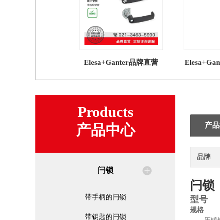
Elesa+Ganter品牌直营
Elesa+G
GN 119.3 带U形机柜手柄
锁 GN 2
的闩锁 带凸轮锁舌
密封条NB
Products
产品
产品中心
品牌
闩锁
闩锁
带手柄的闩锁
型号
规格
带钥匙的闩锁