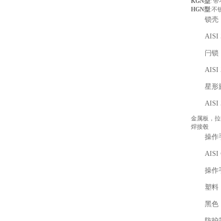
KGN型
: 
HGN型
:不
锁壳
AIS
闩锁
AISI
星形
AISI
金属板，拉
焊接毂
操作手
AISI
操作手
塑料
黑色
防护等