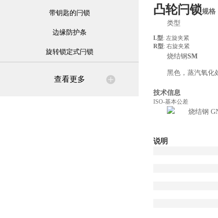
凸轮闩锁
规格
带钥匙的闩锁
类型
边缘防护条
L型
: 左旋夹紧
R型
: 右旋夹紧
旋转锁定式闩锁
烧结钢
SM
黑色，蒸汽氧化
查看更多
技术信息
ISO-基本公差
说明