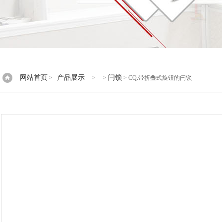
网站首页
产品展示
闩锁
>
> >
> CQ.带折叠式旋钮的闩锁