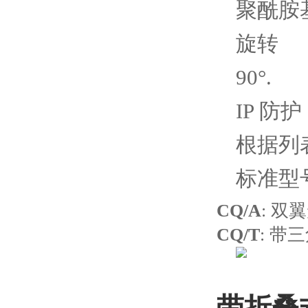
聚酰胺
旋转
90°.
IP 防护
根据列表
标准型
CQ/A
: 双
CQ/T
: 带
带折叠