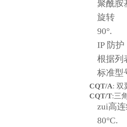
聚酰胺
旋转
90°.
IP 防护
根据列表
标准型
CQT/A
: 
CQT/T
:三
zui高
80°C.