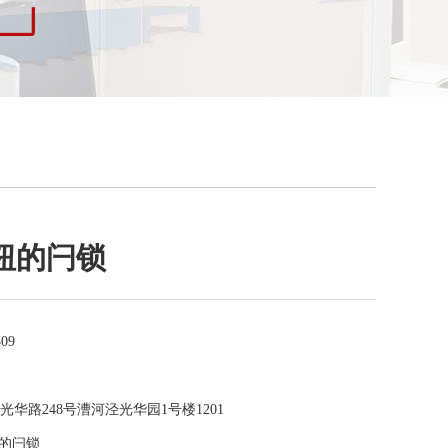
钮的闩锁
309
华路248号漕河泾光华园1号楼1201
的闩锁