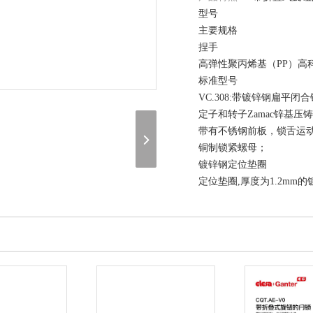
型号
主要规格
捏手
高弹性聚丙烯基（PP）高
标准型号
VC.308:带镀锌钢扁平闭
定子和转子Zamac锌基压
带有不锈钢前板，锁舌运动
铜制锁紧螺母；
镀锌钢定位垫圈
定位垫圈,厚度为1.2m
镀镍铜， 可从两个位置（
打开：右开（D）或左开（
有400种不同组合形式的锁
在线询价