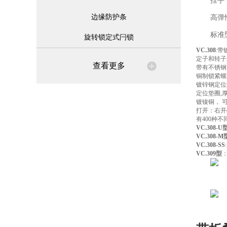
捏手
边缘防护条
高弹
标准
旋转锁定式闩锁
VC.308
:
定子和转子
查看更多
带有不锈钢
铜制锁紧螺
镀锌钢定位
定位垫圈,
镀镍铜， 
打开：右开(
有400种
VC.308-U
VC.308-M
VC.308-SS
VC.309型