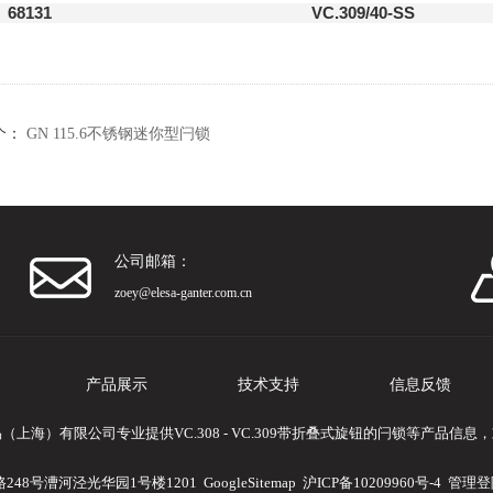
68131
VC.309/40-SS
个：
GN 115.6不锈钢迷你型闩锁
公司邮箱：
zoey@elesa-ganter.com.cn
产品展示
技术支持
信息反馈
（上海）有限公司专业提供VC.308 - VC.309带折叠式旋钮的闩锁等产品信息
248号漕河泾光华园1号楼1201
GoogleSitemap
沪ICP备10209960号-4
管理登