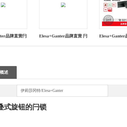
（联系我们，请说明是在 
anter品牌直营闩
Elesa+Ganter品牌直营 闩
Elesa+Gant
181直角边缘防护
锁 GN 115.9 带安全功能
锁CQT.AE-
R / EPDM
的闩锁 操作元件
槽钥匙高科
概述
伊莉莎冈特/Elesa+Ganter
叠式旋钮的闩锁