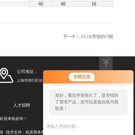
40
48
18
20
下一个：
ELCK带锁的闩锁
公司地址：
您好！欢迎前来咨询，很高兴为您
在线交流
服务，请问您要咨询什么问题呢？
上海市闵行区光华路248号漕河泾光华园1号楼1201
您好，看您停留很久了，是否找到
了需求产品，您可以直接在线与我
人才招聘
联系我们
联系！
，欢迎来电咨询！
陆
技术支持：
机床商务网