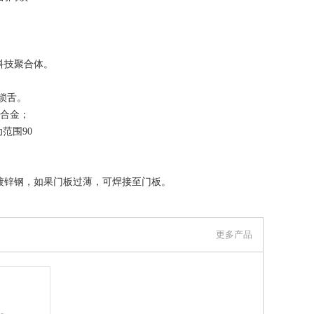
科技聚合体。
合锁舌。
铸合金；
范围90
m的镀锌钢，如果门板过薄，可焊接至门板。
锁紧-松开）取下。
S）
。每
更多产品
联系我们