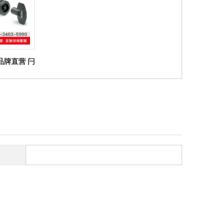
伊莉莎冈特贸易（上海）有限公司 上看到的信息，谢谢！）
er品牌直营 闩
V0闩锁带凹
技聚合体