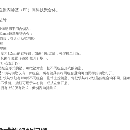
性聚丙烯基（PP）高科技聚合体。
型号
带镀锌钢扁平闭合锁舌。
Zamac锌基压铸合金；
前板，锁舌运动范围90
母；
垫圈
厚度为1.2mm的镀锌钢，如果门板过薄，可焊接至门板。
可从两个位置（锁紧-松开）取下。
D)或左开(S)
不同组合形式的锁。每把锁对应一把不同组合形式的钥匙。
型
：锁与钥匙仅有一种组合。所有锁具有相同组合且均可由同样的钥匙打开。
型
: 锁与钥匙有160种不同组合，且带主控钥匙。每把锁与相对钥匙的组合均不同。
: 不带锁。 旋钮可用于从右侧，或从左侧开启。
：拥有上述所有款式，但锁舌为折曲式。