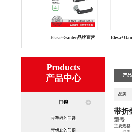
Elesa+Ganter品牌直营
Elesa+G
GN 119.3 带U形机柜手柄
锁 GN 2
的闩锁 带凸轮锁舌
密封条NB
Products
产品
产品中心
品牌
闩锁
带折
带手柄的闩锁
型号
主要规格
带钥匙的闩锁