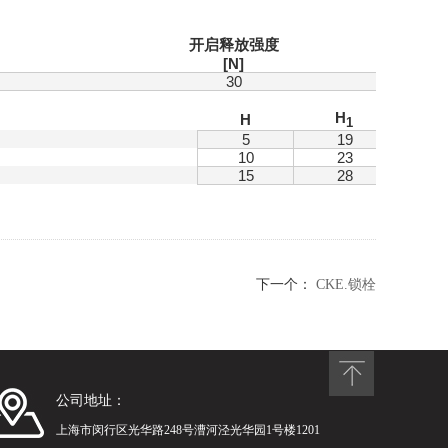
开启释放强度
[N]
30
H
H
1
5
19
10
23
15
28
下一个：
CKE.锁栓
公司地址：
上海市闵行区光华路248号漕河泾光华园1号楼1201