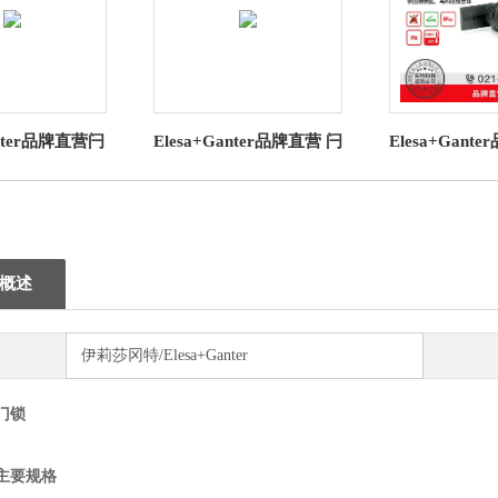
anter品牌直营闩
Elesa+Ganter品牌直营 闩
Elesa+Gant
181直角边缘防护
锁 GN 115.9 带安全功能
锁CQT.AE-
R / EPDM
的闩锁 操作元件
槽钥匙高科
概述
伊莉莎冈特/Elesa+Ganter
门锁
主要规格