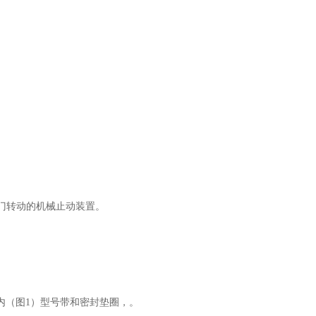
门转动的机械止动装置。
mm内（图1）型号带和密封垫圈，。