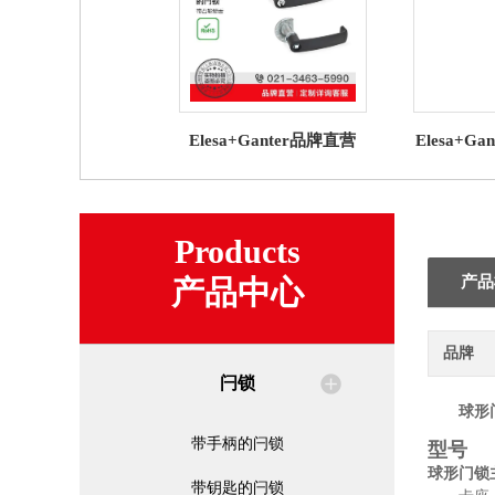
Elesa+Ganter品牌直营
Elesa+G
GN 119.3 带U形机柜手柄
锁 GN 2
的闩锁 带凸轮锁舌
密封条NB
Products
产品
产品中心
品牌
闩锁
球形
带手柄的闩锁
型号
球形门锁
带钥匙的闩锁