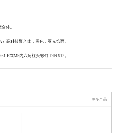
聚合体。
A）高科技聚合体，黑色，亚光饰面。
 7981 B或M5内六角柱头螺钉 DIN 912。
联系我们
更多产品
伊莉莎冈特贸易（上海）有限公司 上看到的信息，谢谢！）