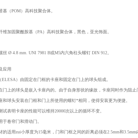
醛基（POM）高科技聚合体。
纤维加固聚酰胺基（PA）高科技聚合体，黑色，亚光饰面。
丝 Ø 4.8 mm. UNI 7981 B或M5内六角柱头螺钉 DIN 912。
及应用
（ELESA）由固定在门框的卡座和固定在门上的球头组成。
在门上的球头是嵌入卡座内的。由于自身形状的缘故，卡座同时作为阻止
座和球头安装在门框和门上所使用的螺钉*相同，使得安装更为便捷。
测试表明卡座的性能可以维持20000次以上的循环不变。
用于卷帘门和滑动门。
材的适用zui小厚度为15毫米，门和门框之间的距离必须在2.5mm和3.5