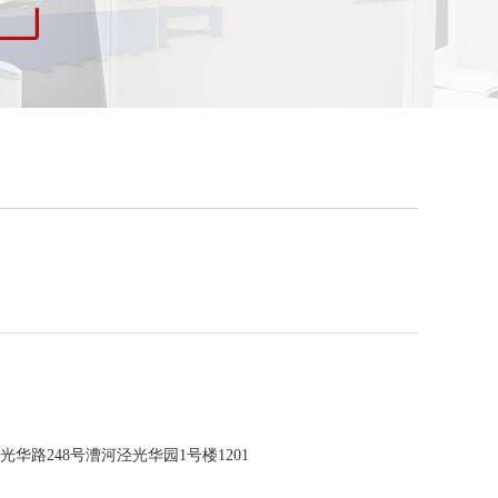
华路248号漕河泾光华园1号楼1201