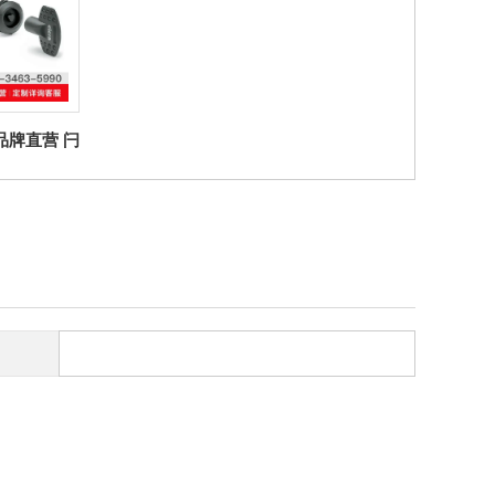
er品牌直营 闩
V0闩锁带凹
技聚合体