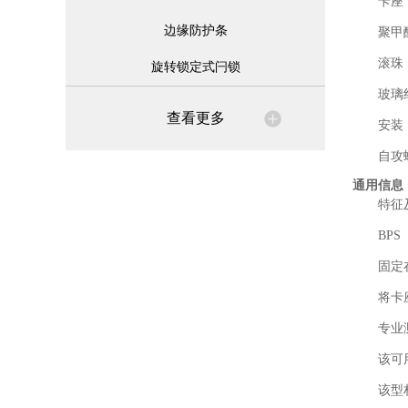
卡座
边缘防护条
聚甲
滚珠
旋转锁定式闩锁
玻璃
查看更多
安装
自攻螺
通用信息
特征
BPS
固定
将卡
专业
该
可
该型