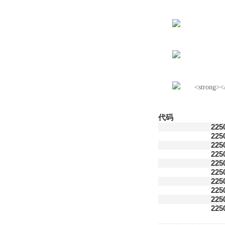
代码
225
225
225
225
225
225
225
225
225
225