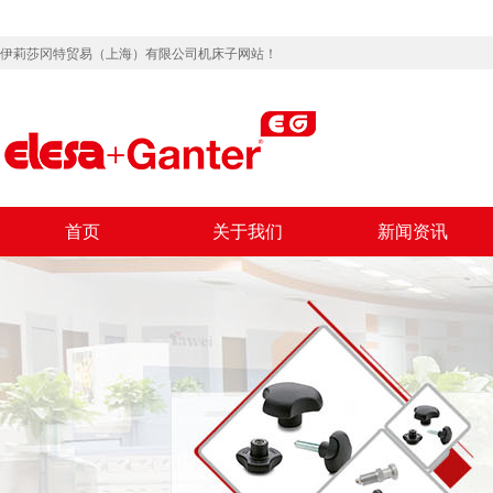
伊莉莎冈特贸易（上海）有限公司机床子网站！
首页
关于我们
新闻资讯