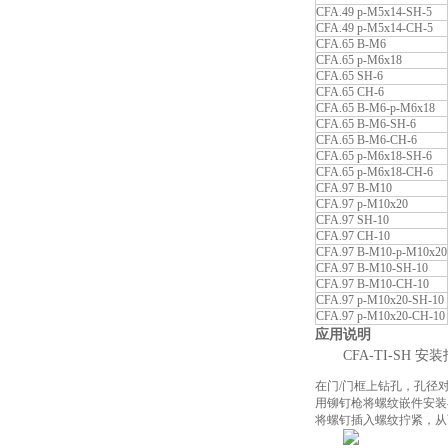
CFA.49 p-M5x14-SH-5
CFA.49 p-M5x14-CH-5
CFA.65 B-M6
CFA.65 p-M6x18
CFA.65 SH-6
CFA.65 CH-6
CFA.65 B-M6-p-M6x18
CFA.65 B-M6-SH-6
CFA.65 B-M6-CH-6
CFA.65 p-M6x18-SH-6
CFA.65 p-M6x18-CH-6
CFA.97 B-M10
CFA.97 p-M10x20
CFA.97 SH-10
CFA.97 CH-10
CFA.97 B-M10-p-M10x20
CFA.97 B-M10-SH-10
CFA.97 B-M10-CH-10
CFA.97 p-M10x20-SH-10
CFA.97 p-M10x20-CH-10
应用说明
CFA-TI-SH 安
在门/门框上钻孔，孔径
用铆钉枪将螺纹嵌件安装
将螺钉插入螺纹拧紧，从