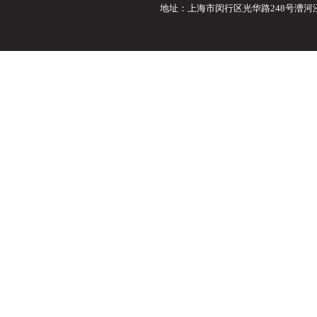
地址：上海市闵行区光华路248号漕河泾