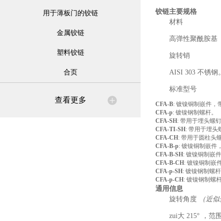
铰链
主要规格
用于薄板门的铰链
材料
金属铰链
高弹性聚酰胺基（P
塑料铰链
旋转销
合页
AISI 303 不锈钢
标准型号
查看更多
CFA-B
: 镀镍铜制嵌件，
CFA-p
: 镀镍钢制螺杆。
CFA-SH
: 带用于埋头螺
CFA-TI-SH
: 带用于埋
CFA-CH
: 带用于圆柱头
CFA-B-p
: 镀镍铜制嵌
CFA-B-SH
: 镀镍铜制
CFA-B-CH
: 镀镍铜制
CFA-p-SH
: 镀镍钢制螺
CFA-p-CH
: 镀镍钢制
通用信息
旋转角度
（近似
zui大 215°