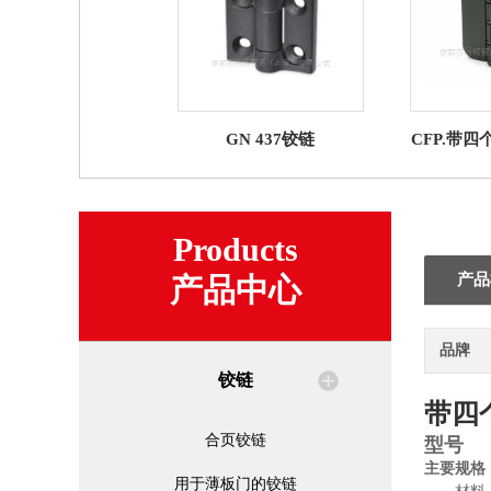
GN 437铰链
CFP.带
Products
产品
产品中心
品牌
铰链
带四
合页铰链
型号
主要规格
用于薄板门的铰链