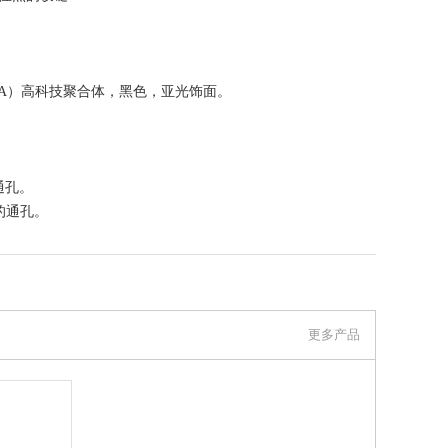
A）高科技聚合体，黑色，亚光饰面。
的通孔。
钉的通孔。
联系我们
更多产品
伊莉莎冈特贸易（上海）有限公司 上看到的信息，谢谢！）