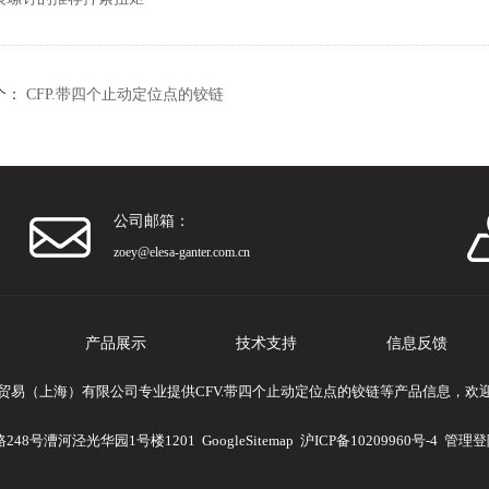
个：
CFP.带四个止动定位点的铰链
公司邮箱：
zoey@elesa-ganter.com.cn
产品展示
技术支持
信息反馈
贸易（上海）有限公司专业提供CFV.带四个止动定位点的铰链等产品信息，欢
248号漕河泾光华园1号楼1201
GoogleSitemap
沪ICP备10209960号-4
管理登