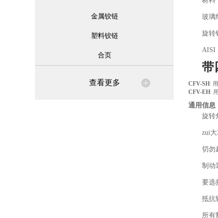
材料
金属铰链
玻璃
旋转
塑料铰链
AIS
合页
带
查看更多
CFV-SH
:
CFV-EH
:
通用信息
旋转
zui
切勿
制动
要选
抵抗
所有