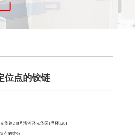
定位点的铰链
华路248号漕河泾光华园1号楼1201
位点的铰链