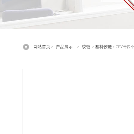
网站首页
产品展示
铰链
塑料铰链
>
>
>
> CFV.带