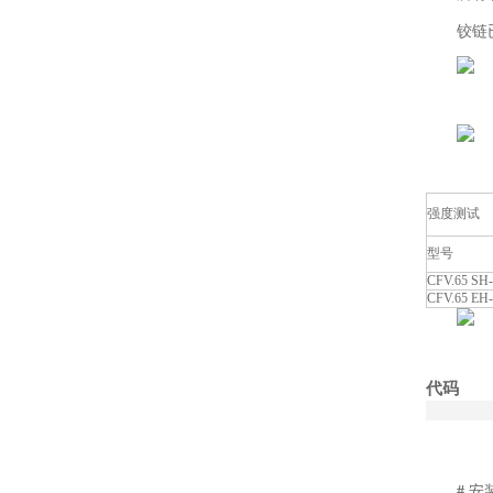
铰链
强度测试
型号
CFV.65 SH-
CFV.65 EH-
代码
#
安