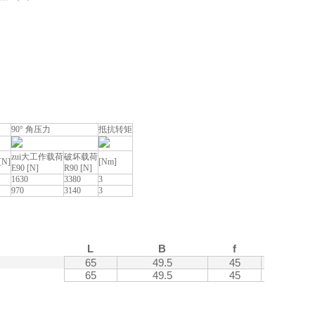
90° 角压力
抵抗转矩
zui大工作载荷
破坏载荷
[N]
[Nm]
E90 [N]
R90 [N]
1630
3380
3
970
3140
3
f
L
B
f
1
65
49.5
45
30
65
49.5
45
30