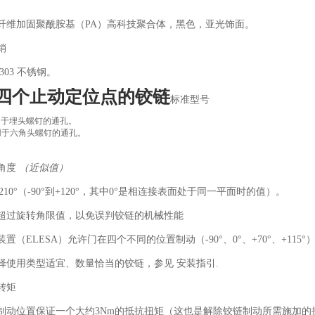
纤维加固聚酰胺基（PA）高科技聚合体，黑色，亚光饰面。
销
I 303 不锈钢。
四个止动定位点的铰链
标准型号
 用于埋头螺钉的通孔。
 用于六角头螺钉的通孔。
角度
（近似值）
大210°（-90°到+120°，其中0°是相连接表面处于同一平面时的值）。
超过旋转角限值，以免误判铰链的机械性能
装置（ELESA）允许门在四个不同的位置制动（-90°、0°、+70°、+115°
择使用类型适宜、数量恰当的铰链，参见 安装指引.
转矩
制动位置保证一个大约3Nm的抵抗扭矩（这也是解除铰链制动所需施加的