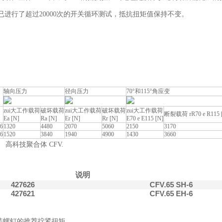
已进行了超过20000次的开关循环测试，抵抗扭矩值保持不变。
轴向压力
径向压力
70°和115°角应变
zui大工作载荷
破坏载荷
zui大工作载荷
破坏载荷
zui大工作载荷
断裂载荷 rR70 e R115 
Ea [N]
Ra [N]
Er [N]
Rr [N]
E70 e E115 [N]
6
1320
4480
2070
5060
2150
3170
6
1520
3840
1940
4900
1430
3660
说明
427626
CFV.65 SH-6
427621
CFV.65 EH-6
装螺钉的推荐拧紧扭矩