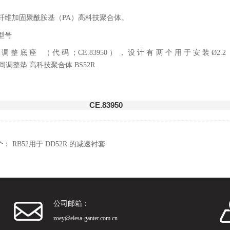
纤维加固聚酰胺基（PA）高科技聚合体。
型号
调整底座 （代码；CE.83950），设计有两个用于安装Ø2.2
CE.83950
个：
RB52用于 DD52R 的减速衬套
公司邮箱：
zoey@elesa-ganter.com.cn