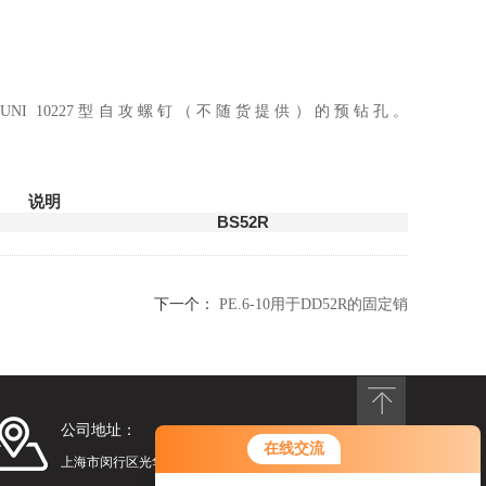
 UNI 10227型自攻螺钉（不随货提供）的预钻孔。
说明
BS52R
下一个：
PE.6-10用于DD52R的固定销
公司地址：
您好！欢迎前来咨询，很高兴为您
在线交流
服务，请问您要咨询什么问题呢？
上海市闵行区光华路248号漕河泾光华园1号楼1201