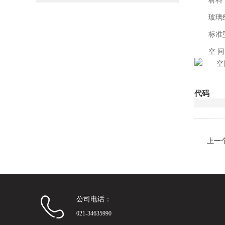
材料
玻璃
标准
空间
代码
上一
公司电话：
021-34635990