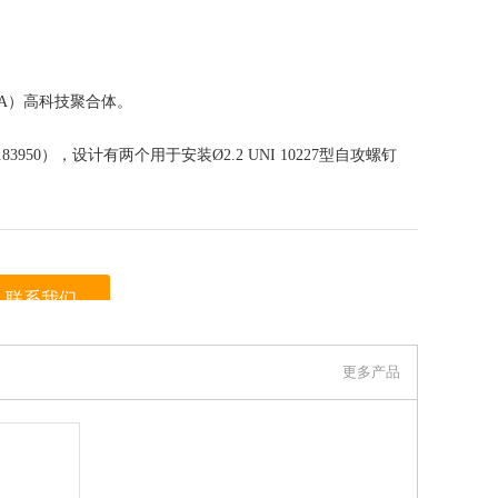
A）高科技聚合体。
3950），设计有两个用于安装Ø2.2 UNI 10227型自攻螺钉
。
联系我们
伊莉莎冈特贸易（上海）有限公司 上看到的信息，谢谢！）
更多产品