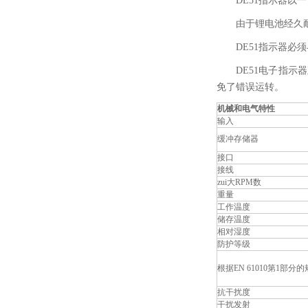
DE51指示器
由于锂电池经久
DE51指示器必须
DE51电子指示
免了错误运转。
机械和电气特性
输入
缓冲存储器
接口
接线
zui大RPM数
重量
工作温度
储存温度
相对湿度
防护等级
根据EN 61010第1部
抗干扰度
干扰发射