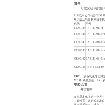
附件
可按需提供的附
PLC或中心存储器与DE
用以防止噪音和网络干
代码
型号
CE.99136
CABLE-M8-SC-
CE.99141
CABLE-M8-1mt
CE.99143
CABLE-M8-3mt
CE.99145
CABLE-M8-5mt
CE.99146
CABLE-M8-6mt
CE.99156
RE-M8-120ohm
RB51
：黑色氧化处理减
MD51
: 聚酰胺基（PA
安装说明
安装说明
在机器本体上钻一个尺寸为
主轴设置在起始或基准位
将指示器装在主轴上，并