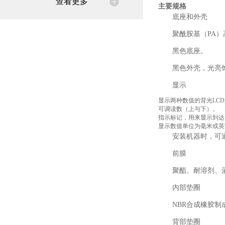
查看更多
主要规格
底座和外壳
聚酰胺基（PA）高
黑色底座。
黑色外壳，光亮
显示
显示两种数值的背光LC
可调读数（上与下）。
指示标记，用来显示到达
显示数值单位为毫米或英
安装机器时，可
前膜
聚酯。耐溶剂、
内部垫圈
NBR合成橡胶
背部垫圈