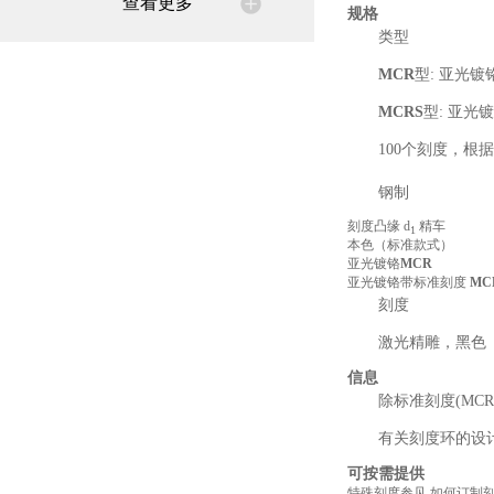
查看更多
规格
类型
MCR
型: 亚光镀
MCRS
型: 亚光镀
100个刻度，根据
钢制
刻度凸缘 d
精车
1
本色（标准款式）
亚光镀铬
MCR
亚光镀铬带标准刻度
MC
刻度
激光精雕，黑色
信息
除标准刻度(MC
有关刻度环的设
可按需提供
特殊刻度参见 如何订制