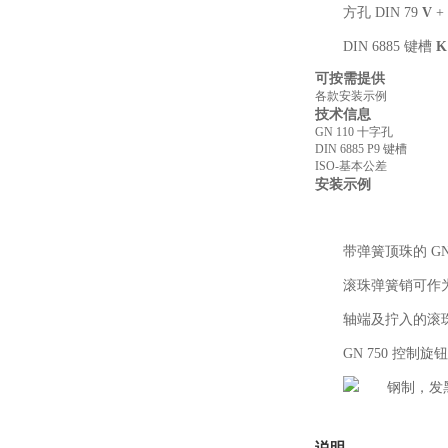
方孔 DIN 79
V
+
DIN 6885 键槽
K
可按需提供
各款安装示例
技术信息
GN 110 十字孔
DIN 6885 P9 键槽
ISO-基本公差
安装示例
带弹簧顶珠的 GN
滚珠弹簧销可作
轴端及拧入的滚
GN 750 控
说明