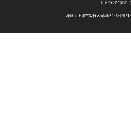
伊莉莎冈特贸易（
地址：上海市闵行区光华路248号漕河泾