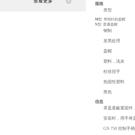
查看更多
规格
类型
M
型: 带指针的盖帽
N
型: 普通盖帽
钢制
发黑处理
盖帽
塑料，浅灰
柱状捏手
热固性塑料
黑色
信息
罩盖遮蔽紧固件
安装时，用手将
GN 750 控