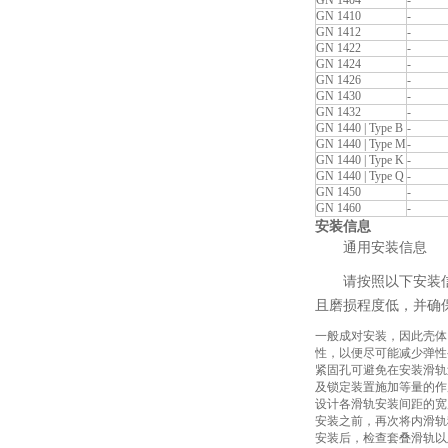
GN 1404
-
GN 1410
-
GN 1412
-
GN 1422
-
GN 1424
-
GN 1426
-
GN 1430
-
GN 1432
-
GN 1440 | Type B
-
GN 1440 | Type M
-
GN 1440 | Type K
-
GN 1440 | Type Q
-
GN 1450
-
GN 1460
-
安装信息
通用安装信息
请按照以下安装
且磨损程度低，并确
一般成对安装，因此壳体
性，以便尽可能减少弹性
紧固孔可避免在安装滑轨
及锁定装置施加等量的作
设计各滑轨安装间距的宽度
安装之前，再次将内滑轨
安装后，检查套叠滑轨以