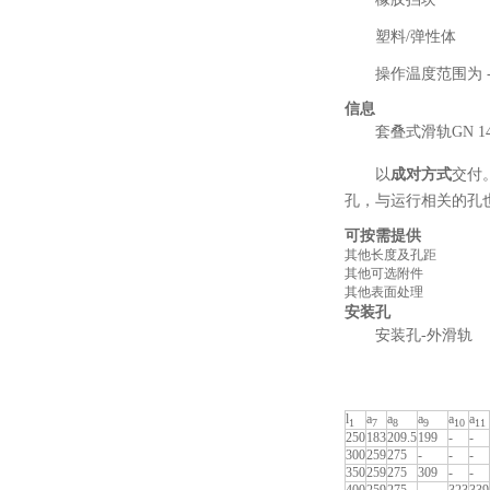
塑料/弹性体
操作温度范围为 -20
信息
套叠式滑轨GN 
以
成对方式
交付
孔，与运行相关的孔
可按需提供
其他长度及孔距
其他可选附件
其他表面处理
安装孔
安装孔-外滑轨
l
a
a
a
a
a
1
7
8
9
10
11
250
183
209.5
199
-
-
300
259
275
-
-
-
350
259
275
309
-
-