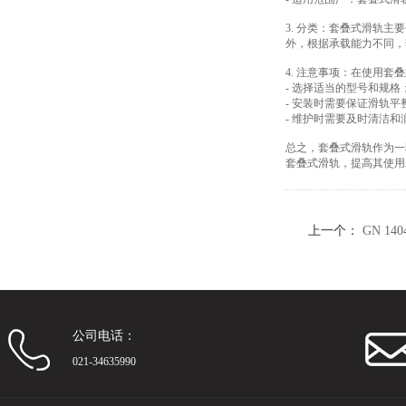
3. 分类：套叠式滑轨
外，根据承载能力不同，
4. 注意事项：在使用
- 选择适当的型号和规格
- 安装时需要保证滑轨
- 维护时需要及时清洁和
总之，套叠式滑轨作为一
套叠式滑轨，提高其使用
上一个：
GN 1
公司电话：
021-34635990