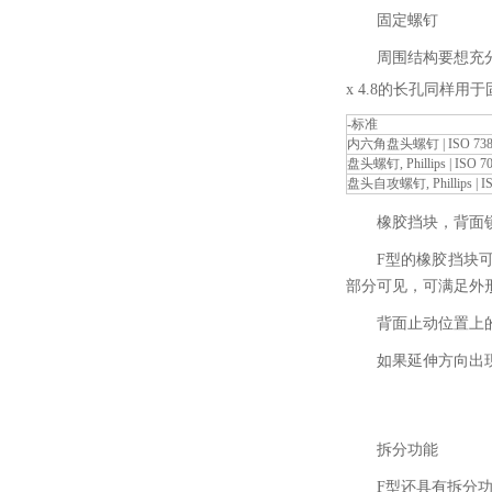
固定螺钉
周围结构要想充
x 4.8的长孔同
-标准
内六角盘头螺钉 | ISO 738
盘头螺钉, Phillips | ISO 7
盘头自攻螺钉, Phillips | IS
橡胶挡块，背面
F型的橡胶挡块
部分可见，可满足外
背面止动位置上
如果延伸方向出
拆分功能
F型还具有拆分