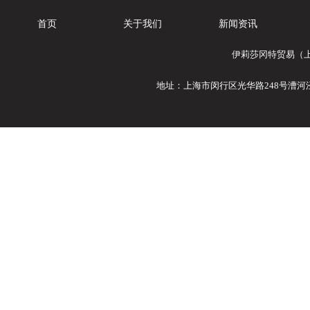
首页
关于我们
新闻资讯
伊莉莎冈特贸易（上
地址：上海市闵行区光华路248号漕河泾