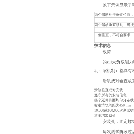
以下示例显示了
两个滑轨处于垂直位置，
两个滑轨垂直移动，可接
一侧垂直，不符合要求
技术信息
载荷
的zui大负载能
动回缩机制）都具有
滑轨成对垂直放
滑轨垂直成对安装
遵守所有的安装信息
整个延伸饰面均匀分布载
标准滑轨间距为450 mm
10,000或100,000
逐渐增加载荷
安装孔，固定螺
每次测试阶段过