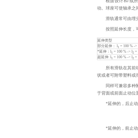
根据设计和/或
动。球座可使轴承之
滑轨通常可由埋
按照延伸长度，
延伸类型
部分延伸： l
= 100 % -> 
1
*延伸：l
= 100 % -> l
=
1
2
超延伸: l
= 100 % -> l
=
1
2
所有滑轨在其前
状或者可附带塑料或
同样可兼容多种
于背面或前面止动位
*延伸的，后止
*延伸的，前止