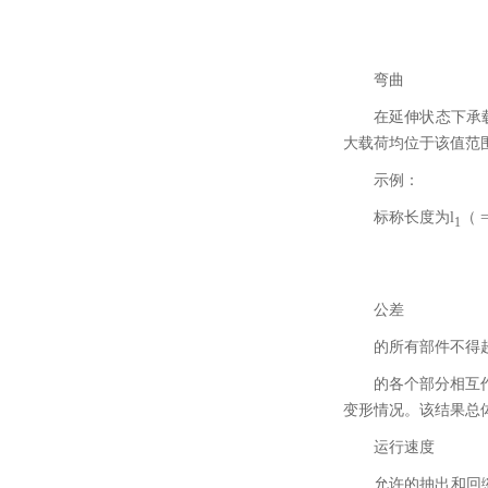
弯曲
在延伸状态下承载
大载荷均位于该值范
示例：
标称长度为l
（ 
1
公差
的所有部件不得
的各个部分相互
变形情况。该结果总
运行速度
允许的抽出和回缩