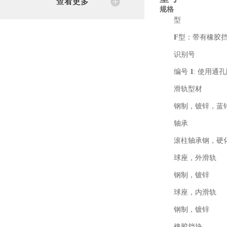
查看更多
规格
型
F
型：带有橡胶
识别号
编号
1
: 使用通
滑轨型材
钢制，镀锌，蓝
轴承
滚柱轴承钢，硬
球座，外滑轨
钢制，镀锌
球座，内滑轨
钢制，镀锌
橡胶挡块