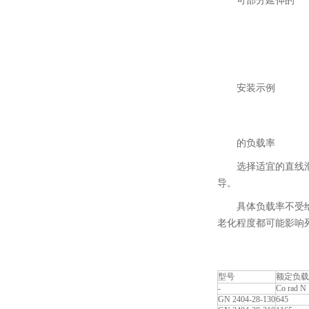
可部分延伸的
安装示例
的负载率
选择适宜的直线
导。
具体负载率不受
老化程度都可能影响
型号
额定负载
-
Co rad N
GN 2404-28-130
645