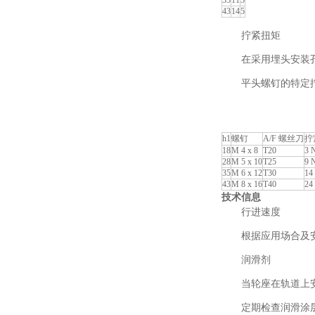
35
11
5
43
14
5
拧紧扭矩
在采用埋头安装
平头螺钉的特定
h1
螺钉
A/F 螺丝刀
拧
18
M 4 x 8
T20
3 
28
M 5 x 10
T25
9 
35
M 6 x 12
T30
14
43
M 8 x 16
T40
24
技术信息
行进速度
根据应用场合及安
润滑剂
当轮座在轨道上安装
定期检查润滑涂