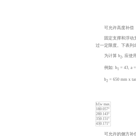
可允许高度补偿
固定支撑和浮动支
过一定限度。下表列
为计算 h
, 应使
2
例如: h
= 43, a 
1
h
= 650 mm x ta
2
h1
w max.
18
0.057°
28
0.143°
35
0.151°
43
0.171°
可允许的侧方补