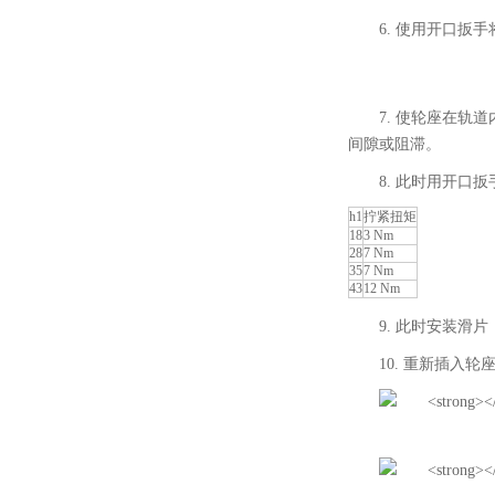
6. 使用开口
7. 使轮座在
间隙或阻滞。
8. 此时用开
h1
拧紧扭矩
18
3 Nm
28
7 Nm
35
7 Nm
43
12 Nm
9. 此时安装
10. 重新插入