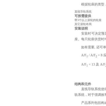
根据轮座的类型
直线导轨系统
可按需提供
带3个以上滚轮的轮座
其它滚轮布局
安装说明
安装时可决定预
座。每只轮座供货时
如有需要, 还可单
A/F
/ A/F
= 8
1
2
A/F
= 13 及 A/F
1
结构和元件
直线导轨系统使
轨系统，对于强调效
产品系列包括构