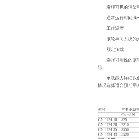
发现可见的污染
通常运行时间满一
工作温度
滚轮导向系统的元件适
额定负载
选择可用性的滚
轮。
承载能力详细数
情况选择适合预期用
型号
主要承载
-
Co rad N
GN 2424-18-...
825
GN 2424-28-...
2210
GN 2424-35-...
3550
GN 2424-43-...
5520