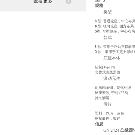
查看更多
规格
类型
N
型: 普通轮座，中心布
R
型: 径向轮座, 侧方布局
S
型: 窄型轮座，中心布局
款式
U
款: 带用于浮动支撑轨
X
款：带用于固定支撑轨
底座本体
铝制(Type N)
套叠式直线滑轨
滚动元件
耐磨轴承钢，硬化处理
球座安装, 密封 (2RS)
持久润滑
滑片
塑料，PUA，灰色
钢制嵌件，镀锌
信息
GN 2424
凸缘滚