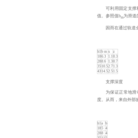
可利用固定支撑
值。参照值b
为滑道
m
因而在通过轨道
h1
b m
x
z
18
6.3
1.1
0.3
28
8.6
1.3
0.7
35
10.5
2.7
1.3
43
14.5
2.5
1.5
支撑深度
为保证正常地滑
度。从而，来自外部
h1
a
b
18
5
4
28
8
4