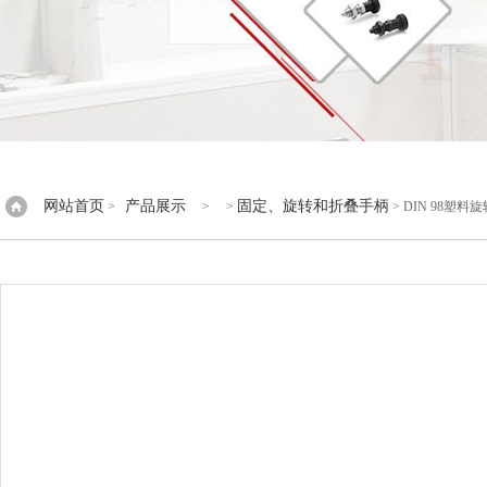
网站首页
产品展示
固定、旋转和折叠手柄
>
> >
> DIN 98塑料