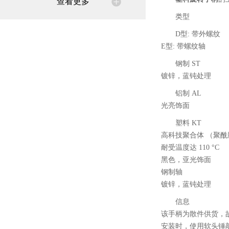
查看更多
类型
D型: 带外螺纹
E型: 带螺纹轴
钢制 ST
镀锌，蓝钝处理
铝制 AL
光亮饰面
塑料 KT
高科技聚合体 （聚酰胺
耐受温度达 110 °C
黑色，亚光饰面
钢制轴
镀锌，蓝钝处理
信息
该手柄为散件供货，
安装时，使用软头锤