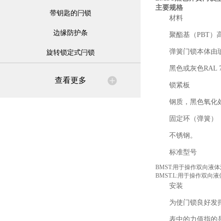
主要规格
带钥匙的闩锁
材料
边缘防护条
聚酯基（PBT）
弹簧门锁本体由
旋转锁定式闩锁
黑色或灰色RAL 7
查看更多
锁紧板
钢质，黑色氧化
固定环（弹簧）
不锈钢。
标准型号
BMST:用于操作双向液
BMST.L:用于操作双
安装
为使门锁良好发
表中的力值指的