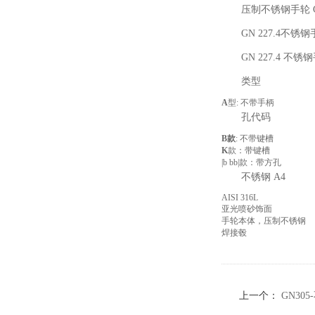
压制不锈钢手轮 GN
GN 227.4
GN 227.4 
类型
A
型: 不带手柄
孔代码
B款
: 不带键槽
K
款：带键槽
|b bb|款：带方孔
不锈钢 A4
AISI 316L
亚光喷砂饰面
手轮本体，压制不锈钢
焊接毂
上一个：
GN30