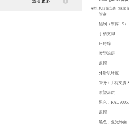
查看更多
A
型: 从背面安装（螺纹
管身
铝制（壁厚1.5）
手柄支脚
压铸锌
喷塑涂层
盖帽
外滑轨球座
管身 / 手柄支脚
喷塑涂层
黑色，RAL 900
盖帽
黑色，亚光饰面