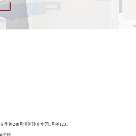
华路248号漕河泾光华园1号楼1201
轮辐手轮