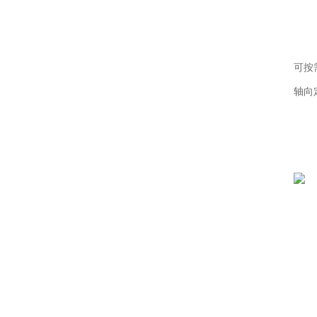
可按
轴向定