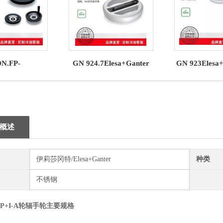
N.FP-
GN 924.7Elesa+Ganter
GN 923Elesa
+Ganter 实心手
带可折叠手柄的手轮
形手
轮
概述
伊莉莎冈特/Elesa+Ganter
种类
不锈钢
P+I-A
轮辐手轮
主要规格