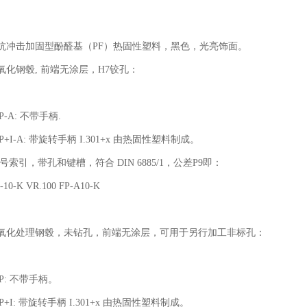
抗冲击加固型酚醛基（PF）热固性塑料，黑色，光亮饰面。
氧化钢毂, 前端无涂层，H7铰孔：
FP-A: 不带手柄.
FP+I-A: 带旋转手柄 I.301+x 由热固性塑料制成。
型号索引，带孔和键槽，符合 DIN 6885/1，公差P9即：
1-10-K VR.100 FP-A10-K
氧化处理钢毂，未钻孔，前端无涂层，可用于另行加工非标孔：
FP: 不带手柄。
FP+I: 带旋转手柄 I.301+x 由热固性塑料制成。