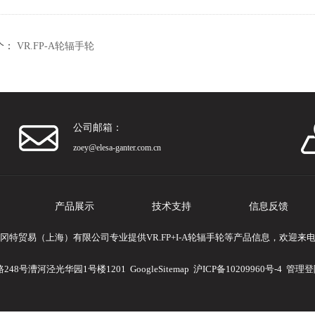
个：
VR.FP-A轮辐手轮
公司邮箱：
zoey@elesa-ganter.com.cn
产品展示
技术支持
信息反馈
冈特贸易（上海）有限公司专业提供VR.FP+I-A轮辐手轮等产品信息，欢迎来
248号漕河泾光华园1号楼1201
GoogleSitemap
沪ICP备10209960号-4
管理登