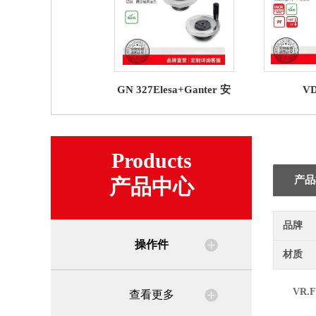
GN 327Elesa+Ganter 安
VD
全手轮
SSTElesa
Products
产品
产品中心
品牌
操作件
材质
VR.F
查看更多