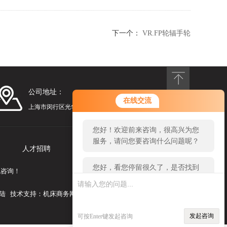
下一个：
VR.FP轮辐手轮
公司地址：
您好！欢迎前来咨询，很高兴为您
在线交流
服务，请问您要咨询什么问题呢？
上海市闵行区光华路248号漕河泾光华园1号楼1201
您好，看您停留很久了，是否找到
了需求产品，您可以直接在线与我
人才招聘
联系我们
联系！
电咨询！
陆
技术支持：
机床商务网
发起咨询
可按Enter键发起咨询