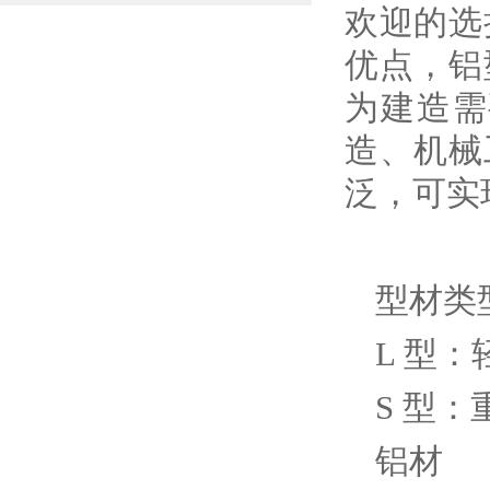
欢迎的选
优点，铝
为建造需
造、机械
泛，可实
型材类
L 型：
S 型：
铝材