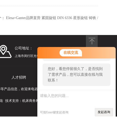
个：
Elesa+Ganter品牌直营 紧固旋钮 DIN 6336 星形旋钮 铸铁 /
不锈
公司地址：
您好！欢迎前来咨询，很高兴为您
在线交流
服务，请问您要咨询什么问题呢？
上海市闵行区光华路248号漕河泾光华园1号楼1201
您好，看您停留很久了，是否找到
了需求产品，您可以直接在线与我
人才招聘
联系我们
联系！
I303等产品信息，欢迎来电咨询！
陆
技术支持：
机床商务网
发起咨询
可按Enter键发起咨询