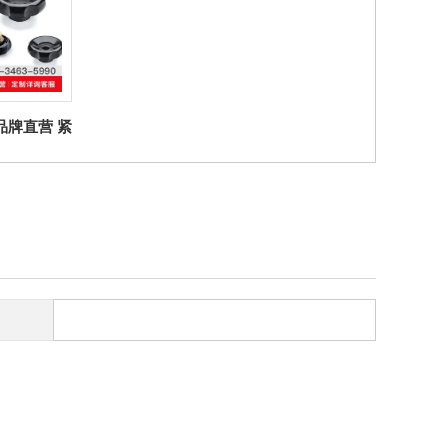
er品牌直营 紧
0 FP -
P 凸轮旋钮