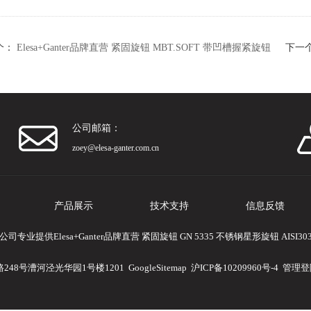
个：
Elesa+Ganter品牌直营 紧固旋钮 MBT.SOFT 带凹槽握紧旋钮
下一
公司邮箱：
zoey@elesa-ganter.com.cn
产品展示
技术支持
信息反馈
业提供Elesa+Ganter品牌直营 紧固旋钮 GN 5335 不锈钢星形旋钮 AIS
248号漕河泾光华园1号楼1201
GoogleSitemap
沪ICP备10209960号-4
管理登