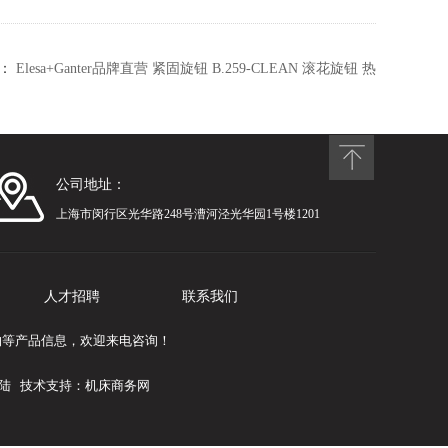
：
Elesa+Ganter品牌直营 紧固旋钮 B.259-CLEAN 滚花旋钮 热
固性塑
公司地址：
上海市闵行区光华路248号漕河泾光华园1号楼1201
人才招聘
联系我们
聚合物等产品信息，欢迎来电咨询！
陆
技术支持：
机床商务网