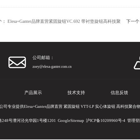
个：
Elesa+Ganter品牌直营紧固旋钮VC.692 带衬垫旋钮高科技聚
下一个
（2
公司邮箱：
zoey@elesa-ganter.com.cn
产品展示
技术支持
信息反馈
专业提供Elesa+Ganter品牌直营 紧固旋钮 VTT-LP 实心体旋钮 高科技
248号漕河泾光华园1号楼1201
GoogleSitemap
沪ICP备10209960号-4
管理登