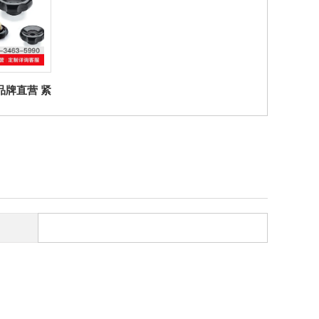
er品牌直营 紧
0 FP -
P 凸轮旋钮