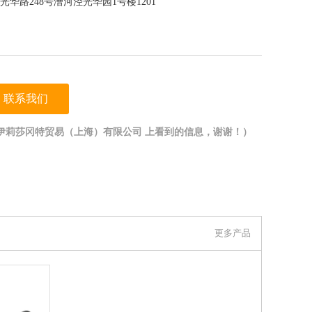
华路248号漕河泾光华园1号楼1201
联系我们
伊莉莎冈特贸易（上海）有限公司 上看到的信息，谢谢！）
更多产品