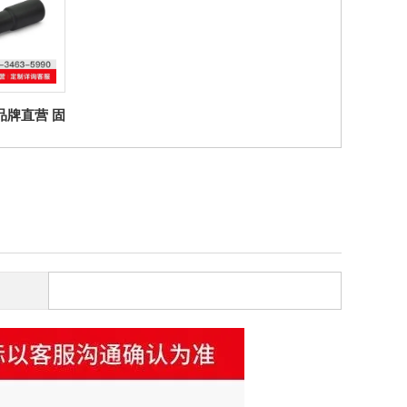
er品牌直营 固
手柄 GN
柱状旋转