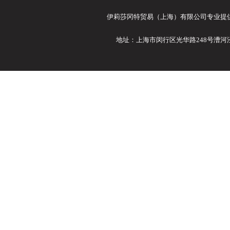
伊莉莎冈特贸易（上海）有限公司专业提供Ele
地址：上海市闵行区光华路248号漕河泾