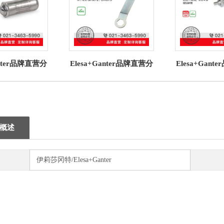
anter品牌直营分
Elesa+Ganter品牌直营分
Elesa+Gan
614.7不锈钢弹
度件 GN 607.9双环扳手
度件GN 41
压入式带滚珠
用于安装GN 607.2
钢带安全锁
概述
伊莉莎冈特/Elesa+Ganter