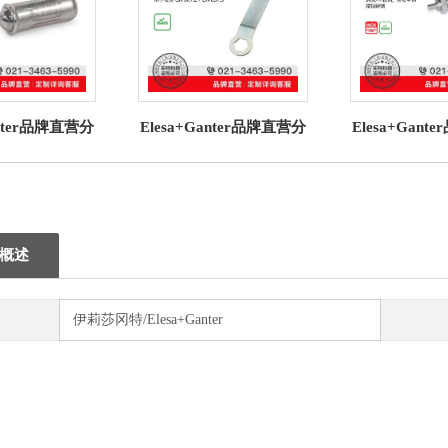
anter品牌直营分
Elesa+Ganter品牌直营分
Elesa+Gan
614.7不锈钢弹
度件 GN 607.9双环扳手
度件GN 41
压入式带滚珠
用于安装GN 607.2
钢带安全锁
概述
伊莉莎冈特/Elesa+Ganter