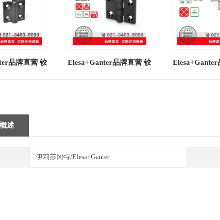
anter品牌直营 铰
Elesa+Ganter品牌直营 铰
Elesa+Gan
7.2 铰链 压铸锌
链 CFMQ 铰链 超级高科
链GN 2295
可锁定
技聚合体
分铝型材
概述
伊莉莎冈特/Elesa+Ganter