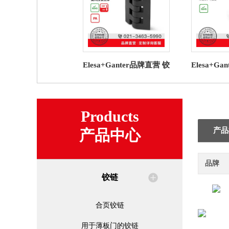
Elesa+Ganter品牌直营 铰
Elesa+G
链 CFF. 片状铰链 高科技
链 GN 43
聚合体
Products
产品
产品中心
品牌
铰链
合页铰链
用于薄板门的铰链