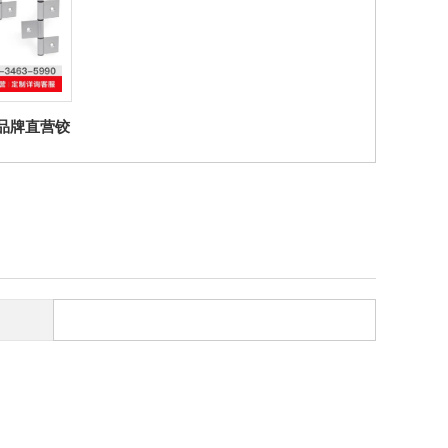
ter品牌直营铰
 铰链包括三部
面板元件