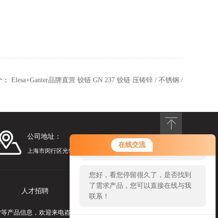
个：
Elesa+Ganter品牌直营 铰链 GN 237 铰链 压铸锌 / 不锈钢 /
铝制
公司地址：
您好！欢迎前来咨询，很高兴为您
在线交流
服务，请问您要咨询什么问题呢？
上海市闵行区光华路248号漕河泾光华园1号楼1201
您好，看您停留很久了，是否找到
了需求产品，您可以直接在线与我
人才招聘
联系我们
联系！
180°等产品信息，欢迎来电咨询！