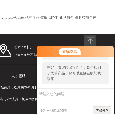
个：
Elesa+Ganter品牌直营 铰链 CFVT. 止动铰链 高科技聚合体
公司地址：
您好！欢迎前来咨询，很高兴为您
在线交流
服务，请问您要咨询什么问题呢？
上海市闵行区光华路248号漕河泾光华园1号楼1201
您好，看您停留很久了，是否找到
了需求产品，您可以直接在线与我
人才招聘
联系我们
联系！
卸等产品信息，欢迎来电咨询！
陆
技术支持：
机床商务网
发起咨询
可按Enter键发起咨询