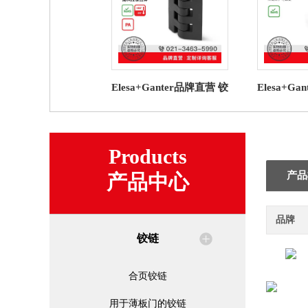
Elesa+Ganter品牌直营 铰
Elesa+G
链 CFF. 片状铰链 高科技
链 GN 43
聚合体
Products
产品
产品中心
品牌
铰链
合页铰链
用于薄板门的铰链