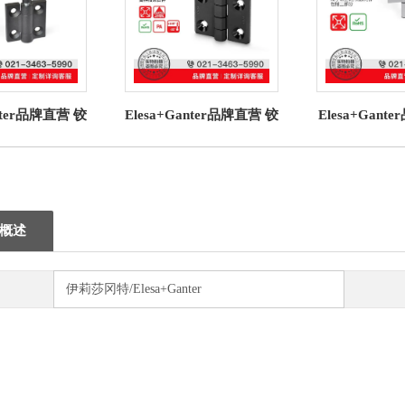
anter品牌直营 铰
Elesa+Ganter品牌直营 铰
Elesa+Gan
7.2 铰链 压铸锌
链 CFMQ 铰链 超级高科
链GN 2295
可锁定
技聚合体
分铝型材
概述
伊莉莎冈特/Elesa+Ganter