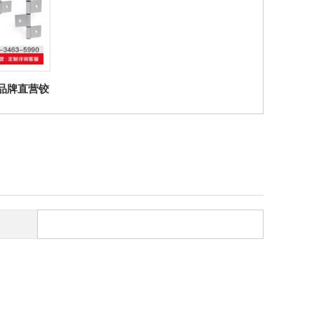
ter品牌直营铰
 铰链包括三部
面板元件