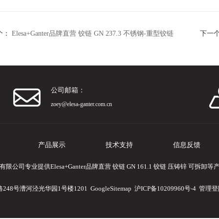
个：
Elesa+Ganter品牌直营 铰链 GN 237.3 不锈钢-重型铰链
下一
公司邮箱：
zoey@elesa-ganter.com.cn
产品展示
技术支持
信息反馈
公司专业提供Elesa+Ganter品牌直营 铰链 GN 161.1 铰链 压铸锌 可拆
248号漕河泾光华园1号楼1201
GoogleSitemap
沪ICP备10209960号-4
管理登