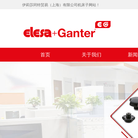
伊莉莎冈特贸易（上海）有限公司机床子网站！
首页
关于我们
新闻