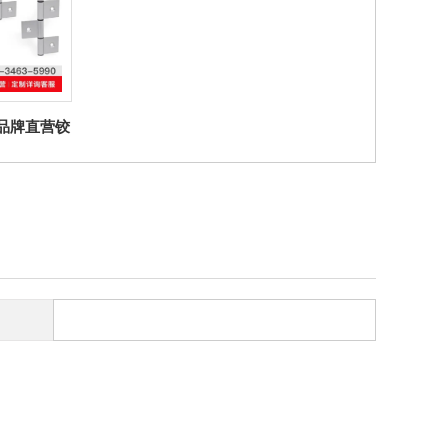
ter品牌直营铰
 铰链包括三部
面板元件