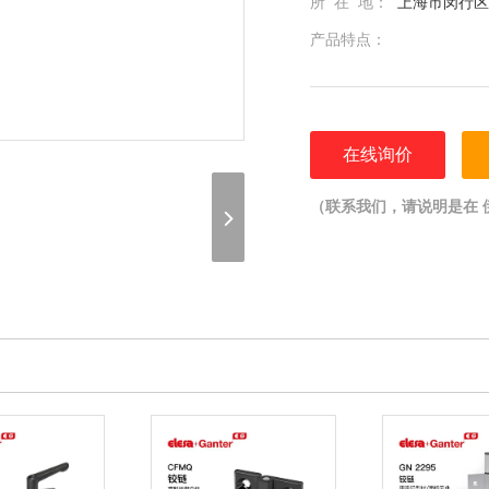
所 在 地：
上海市闵行区光
产品特点：
在线询价
（联系我们，请说明是在 