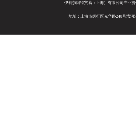
伊莉莎冈特贸易（上海）有限公司专业提供Ele
地址：上海市闵行区光华路248号漕河泾