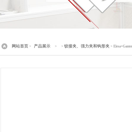
网站首页
产品展示
铰接夹、强力夹和钩形夹
>
> >
> Elesa+G