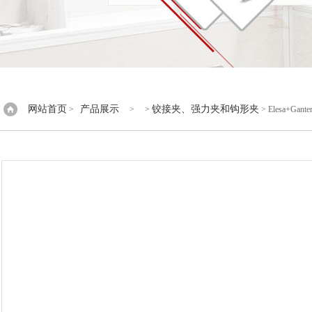
网站首页
产品展示
铰接夹、强力夹和钩形夹
>
> >
> Elesa+