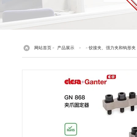
网站首页
产品展示
铰接夹、强力夹和钩形夹
>
> >