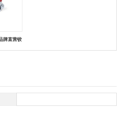
ter品牌直营铰
夹和钩形夹
于推进夹紧