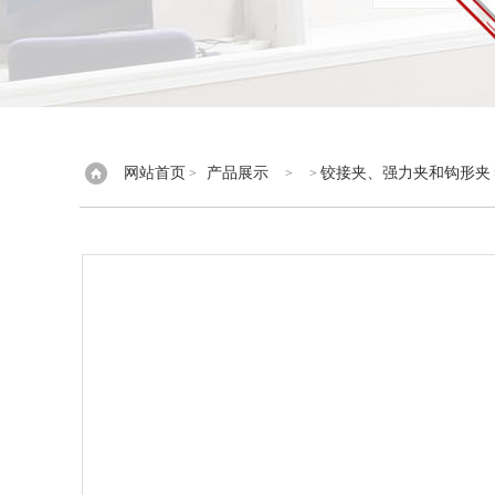
网站首页
产品展示
铰接夹、强力夹和钩形夹
>
> >