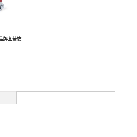
ter品牌直营铰
夹和钩形夹
于推进夹紧