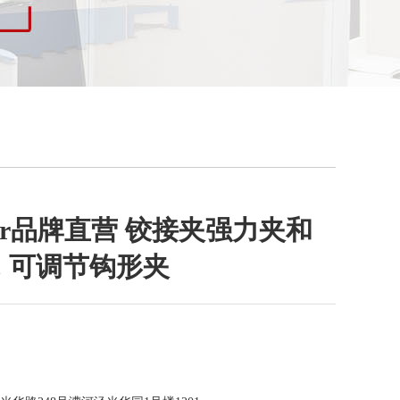
anter品牌直营 铰接夹强力夹和
L. 可调节钩形夹